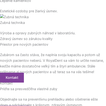
Lepenie kamienkov
Estetické ozdoby pre žiarivý úsmev.
Zubná technika
Výroba a opravy zubných náhrad v laboratóriu.
Zdravý úsmev so zárukou kvality
Priestor pre
nových pacientov
Zubárom sa často stáva, že naplnia svoju kapacitu a potom už
nových pacientov neberú. V RoyalDent sa vám to určite nestane,
keďže máme dostatočne veľký tím a štyri ambulancie. Stále
prijímame aj nových pacientov a už teraz sa na vás tešíme!
Kontakt
Kontakt
Príďte sa presvedčiť
na vlastné zuby
Objednajte sa na preventívnu prehliadku alebo ošetrenie ešte
dnes a odchádzajte s krásnym, zdravým úsmevom.