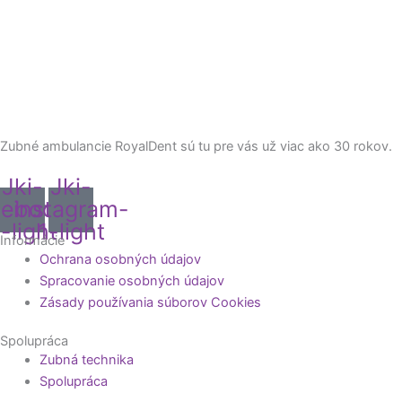
Zubné ambulancie RoyalDent sú tu pre vás už viac ako 30 rokov.
Jki-
Jki-
cebook-
instagram-
-light
1-light
Informácie
Ochrana osobných údajov
Spracovanie osobných údajov
Zásady používania súborov Cookies
Spolupráca
Zubná technika
Spolupráca