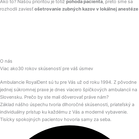
Ako to? Našou prioritou je totiž
pohoda pacienta
, preto sme sa
rozhodli zaviesť
ošetrovanie zubných kazov v lokálnej anestéze
O nás
Viac ako
30 rokov skúseností
pre váš úsmev
Ambulancie RoyalDent sú tu pre Vás už od roku 1994. Z pôvodne
jednej súkromnej praxe je dnes viacero špičkových ambulancii na
Slovensku. Prečo by ste mali dôverovať práve nám?
Základ nášho úspechu tvoria dlhoročné skúsenosti, priateľský a
individuálny prístup ku každému z Vás a moderné vybavenie.
Tisícky spokojných pacientov hovoria samy za seba.