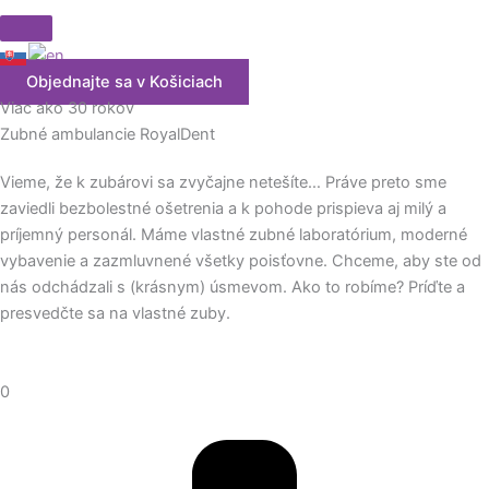
Objednajte sa v Košiciach
Viac ako 30 rokov
Zubné ambulancie
RoyalDent
Vieme, že k zubárovi sa zvyčajne netešíte… Práve preto sme
zaviedli bezbolestné ošetrenia a k pohode prispieva aj milý a
príjemný personál. Máme vlastné zubné laboratórium, moderné
vybavenie a zazmluvnené všetky poisťovne. Chceme, aby ste od
nás odchádzali s (krásnym) úsmevom. Ako to robíme? Príďte a
presvedčte sa na vlastné zuby.
0