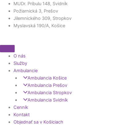
Preskočiť
MUDr. Pribulu 148, Svidník
na
Požiarnická 3, Prešov
obsah
Jilemnického 309, Stropkov
Myslavská 190/A, Košice
O nás
Služby
Ambulancie
Ambulancia Košice
Ambulancia Prešov
Ambulancia Stropkov
Ambulancia Svidník
Cenník
Kontakt
Objednať sa v Košiciach